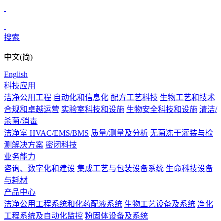
搜索
中文(简)
English
科技应用
洁净公用工程
自动化和信息化
配方工艺科技
生物工艺和技术
合规和卓越运营
实验室科技和设施
生物安全科技和设施
清洁/
杀菌/消毒
洁净室 HVAC/EMS/BMS
质量/测量及分析
无菌冻干灌装与检
测解决方案
密闭科技
业务能力
咨询、数字化和建设
集成工艺与包装设备系统
生命科技设备
与耗材
产品中心
洁净公用工程系统和化药配液系统
生物工艺设备及系统
净化
工程系统及自动化监控
粉固体设备及系统