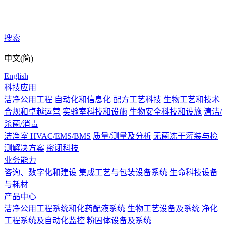
搜索
中文(简)
English
科技应用
洁净公用工程
自动化和信息化
配方工艺科技
生物工艺和技术
合规和卓越运营
实验室科技和设施
生物安全科技和设施
清洁/
杀菌/消毒
洁净室 HVAC/EMS/BMS
质量/测量及分析
无菌冻干灌装与检
测解决方案
密闭科技
业务能力
咨询、数字化和建设
集成工艺与包装设备系统
生命科技设备
与耗材
产品中心
洁净公用工程系统和化药配液系统
生物工艺设备及系统
净化
工程系统及自动化监控
粉固体设备及系统