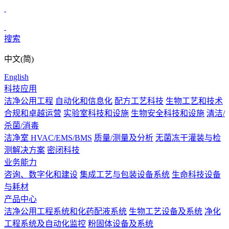
搜索
中文(简)
English
科技应用
洁净公用工程
自动化和信息化
配方工艺科技
生物工艺和技术
合规和卓越运营
实验室科技和设施
生物安全科技和设施
清洁/
杀菌/消毒
洁净室 HVAC/EMS/BMS
质量/测量及分析
无菌冻干灌装与检
测解决方案
密闭科技
业务能力
咨询、数字化和建设
集成工艺与包装设备系统
生命科技设备
与耗材
产品中心
洁净公用工程系统和化药配液系统
生物工艺设备及系统
净化
工程系统及自动化监控
粉固体设备及系统