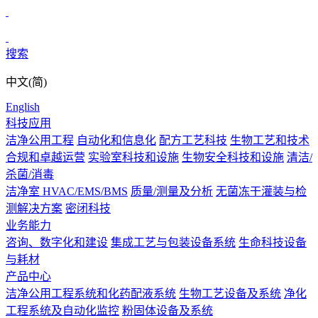
搜索
中文(简)
English
科技应用
洁净公用工程
自动化和信息化
配方工艺科技
生物工艺和技术
合规和卓越运营
实验室科技和设施
生物安全科技和设施
清洁/
杀菌/消毒
洁净室 HVAC/EMS/BMS
质量/测量及分析
无菌冻干灌装与检
测解决方案
密闭科技
业务能力
咨询、数字化和建设
集成工艺与包装设备系统
生命科技设备
与耗材
产品中心
洁净公用工程系统和化药配液系统
生物工艺设备及系统
净化
工程系统及自动化监控
粉固体设备及系统